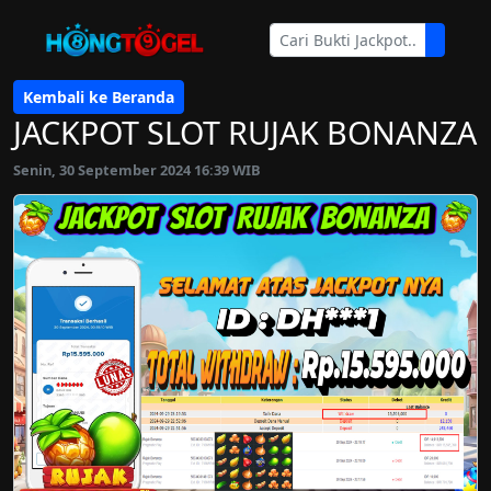
Kembali ke Beranda
JACKPOT SLOT RUJAK BONANZA
Senin, 30 September 2024 16:39 WIB