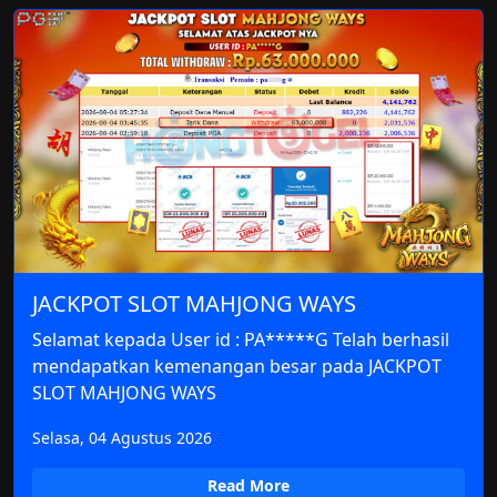
JACKPOT SLOT MAHJONG WAYS
Selamat kepada User id : PA*****G Telah berhasil
mendapatkan kemenangan besar pada JACKPOT
SLOT MAHJONG WAYS
Selasa, 04 Agustus 2026
Read More