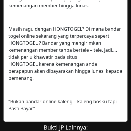
kemenangan member hingga lunas.
Masih ragu dengan HONGTOGEL? Di mana bandar
togel online sekarang yang terpercaya seperti
HONGTOGEL ? Bandar yang mengirimkan
kemenangan member tanpa bertele – tele. Jadi….
tidak perlu khawatir pada situs
HONGTOGEL karena kemenangan anda
berapapun akan dibayarakan hingga lunas kepada
pemenang.
“Bukan bandar online kaleng – kaleng bosku tapi
Pasti Bayar”
Bukti JP Lainnya: