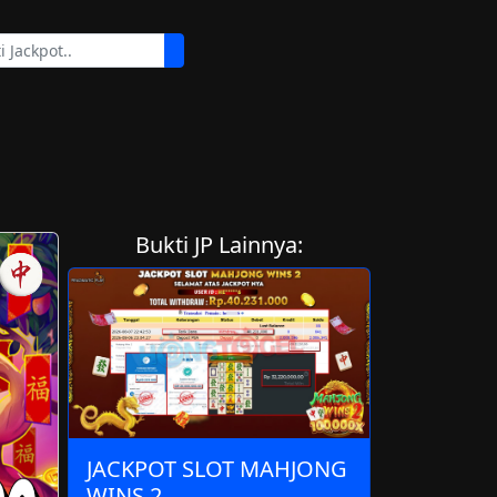
Bukti JP Lainnya:
JACKPOT SLOT MAHJONG
WINS 2