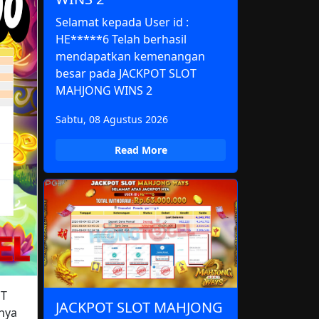
Selamat kepada User id :
HE*****6 Telah berhasil
mendapatkan kemenangan
besar pada JACKPOT SLOT
MAHJONG WINS 2
Sabtu, 08 Agustus 2026
Read More
OT
JACKPOT SLOT MAHJONG
nya