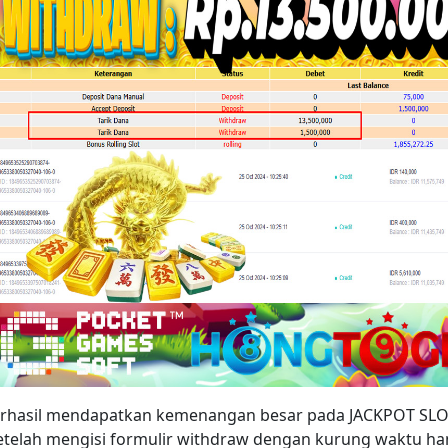
 berhasil mendapatkan kemenangan besar pada JACKPOT SL
telah mengisi formulir withdraw dengan kurung waktu ha