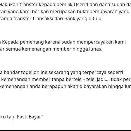
akukan transfer kepada pemilik Userid dan dana sudah d
aran yang kami berikan merupakan bukti pembayaran yang
anda transfer transaksi dari Bank yang dituju.
h Kepada pemenang karena sudah mempercayakan kami
yar semua kemenangan member hingga lunas.
andar togel online sekarang yang terpercaya seperti
menangan member tanpa bertele – tele. Jadi…. tidak per
 kemenangan anda berapapun akan dibayarakan hingga lu
ku tapi Pasti Bayar”