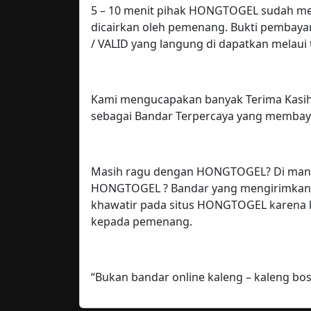
5 – 10 menit pihak HONGTOGEL sudah mel
dicairkan oleh pemenang. Bukti pembay
/ VALID yang langung di dapatkan melaui t
Kami mengucapakan banyak Terima Kasi
sebagai Bandar Terpercaya yang memba
Masih ragu dengan HONGTOGEL? Di mana b
HONGTOGEL ? Bandar yang mengirimkan ke
khawatir pada situs HONGTOGEL karena
kepada pemenang.
“Bukan bandar online kaleng – kaleng bos