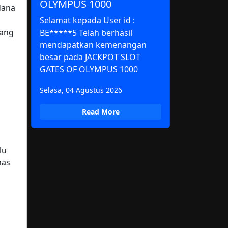
OLYMPUS 1000
dana
Selamat kepada User id :
yang
BE*****5 Telah berhasil
mendapatkan kemenangan
besar pada JACKPOT SLOT
GATES OF OLYMPUS 1000
Selasa, 04 Agustus 2026
Read More
lu
nas