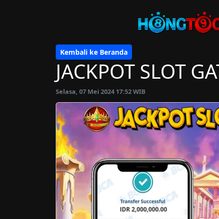
Kembali ke Beranda
JACKPOT SLOT G
Selasa, 07 Mei 2024 17:52 WIB