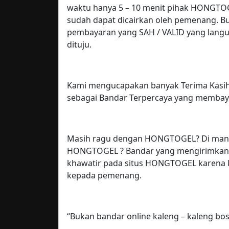
waktu hanya 5 – 10 menit pihak HONGTOG
sudah dapat dicairkan oleh pemenang. B
pembayaran yang SAH / VALID yang langun
dituju.
Kami mengucapakan banyak Terima Kasi
sebagai Bandar Terpercaya yang memba
Masih ragu dengan HONGTOGEL? Di mana b
HONGTOGEL ? Bandar yang mengirimkan ke
khawatir pada situs HONGTOGEL karena
kepada pemenang.
“Bukan bandar online kaleng – kaleng bos